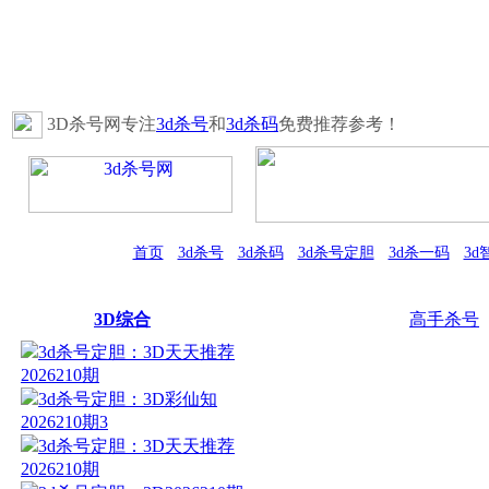
3D杀号网专注
3d杀号
和
3d杀码
免费推荐参考！
首页
-
3d杀号
-
3d杀码
-
3d杀号定胆
-
3d杀一码
-
3d
3D综合
高手杀号
3d杀号定胆：3D天天推荐
2026210期
3d杀号定胆：3D彩仙知
2026210期3
3d杀号定胆：3D天天推荐
2026210期