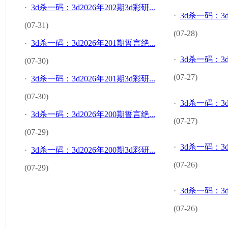
·
3d杀一码：3d2026年202期3d彩研...
·
3d杀一码：3d2
(07-31)
(07-28)
·
3d杀一码：3d2026年201期誓言绝...
·
3d杀一码：3d
(07-30)
(07-27)
·
3d杀一码：3d2026年201期3d彩研...
(07-30)
·
3d杀一码：3d2
·
3d杀一码：3d2026年200期誓言绝...
(07-27)
(07-29)
·
3d杀一码：3d
·
3d杀一码：3d2026年200期3d彩研...
(07-26)
(07-29)
·
3d杀一码：3d2
(07-26)