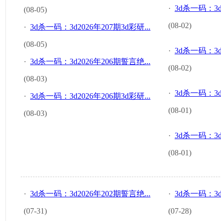
·
3d杀一码：3d
(08-05)
(08-02)
·
3d杀一码：3d2026年207期3d彩研...
(08-05)
·
3d杀一码：3d2
·
3d杀一码：3d2026年206期誓言绝...
(08-02)
(08-03)
·
3d杀一码：3d
·
3d杀一码：3d2026年206期3d彩研...
(08-01)
(08-03)
·
3d杀一码：3d2
(08-01)
·
3d杀一码：3d2026年202期誓言绝...
·
3d杀一码：3d
(07-31)
(07-28)