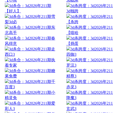
【小熊
3d稳杀
3d杀合：3d2026年211期
3d杀跨度：3d2026年21
【好人】
3d独跨
3d杀合：3d2026年211期雪
3d杀跨度：3d2026年21
梨3d必
【杀跨
3d杀合：3d2026年211期东
3d杀跨度：3d2026年21
北高手
【嘻哈
3d杀合：3d2026年211期春
3d杀跨度：3d2026年21
风得意
【捣蛋
3d杀合：3d2026年211期走
3d杀跨度：3d2026年21
西口3
四御3
3d杀合：3d2026年211期执
3d杀跨度：3d2026年21
着专家
罗汉3
3d杀合：3d2026年211期糖
3d杀跨度：3d2026年21
果免费
精尊3
3d杀合：3d2026年211期千
3d杀跨度：3d2026年21
百度3
赤灵3
3d杀合：3d2026年211期小
3d杀跨度：3d2026年21
精灵免
降魔3
3d杀合：3d2026年211期爱
3d杀跨度：3d2026年21
彩人3
玄武3