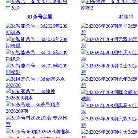
3d杀合：3d2026年209期总
3d杀跨度：3d2026年20
中3d杀
南极3
3D杀号定胆
3D胆码
3d智能杀号：3d2026年209
3d2026年209期黑马3d
期试杀
胆
3d智能杀号：3d2026年209
3d2026年209期无双3d
期机里
胆
3d智能杀号：3d2026年209
3d2026年209期中天3d
期绝杀
胆
3d智能杀号：3d2026年209
3d2026年209期博士3d
期精彩
胆
3d组选杀号：3d金牌必杀
3d2026年209期光年3d
202620
胆
3d专家杀号：3d仙神
3d2026年209期藏金阁3
2026209期杀
独胆
3d杀号表：3d杀号顺序
3d2026年208期黑马3d
2026209期
胆
3d杀号村2026209期专家推
3d2026年208期无双3d
荐
胆
3d杀号360第2026209期推荐
3d2026年208期中天3d