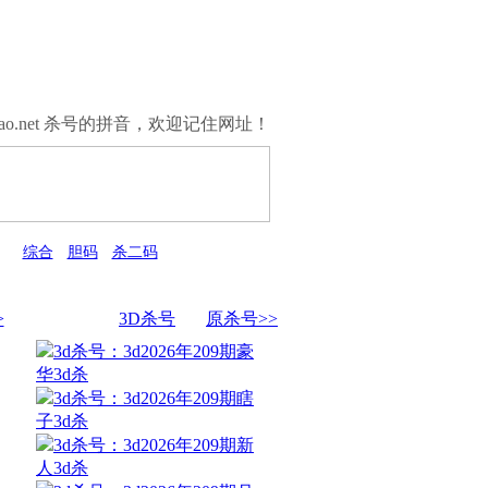
aHao.net 杀号的拼音，欢迎记住网址！
｜
综合
-
胆码
-
杀二码
>
3D杀号
原杀号>>
3d杀号：3d2026年209期豪
华3d杀
3d杀号：3d2026年209期瞎
子3d杀
3d杀号：3d2026年209期新
人3d杀