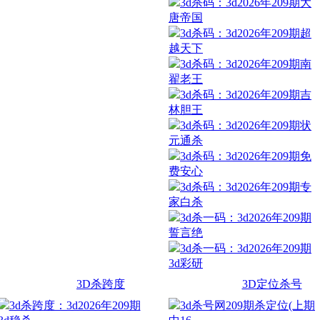
3d杀码：3d2026年209期大
唐帝国
3d杀码：3d2026年209期超
越天下
3d杀码：3d2026年209期南
翟老王
3d杀码：3d2026年209期吉
林胆王
3d杀码：3d2026年209期状
元通杀
3d杀码：3d2026年209期免
费安心
3d杀码：3d2026年209期专
家白杀
3d杀一码：3d2026年209期
誓言绝
3d杀一码：3d2026年209期
3d彩研
3D杀跨度
3D定位杀号
3d杀跨度：3d2026年209期
3d杀号网209期杀定位(上期