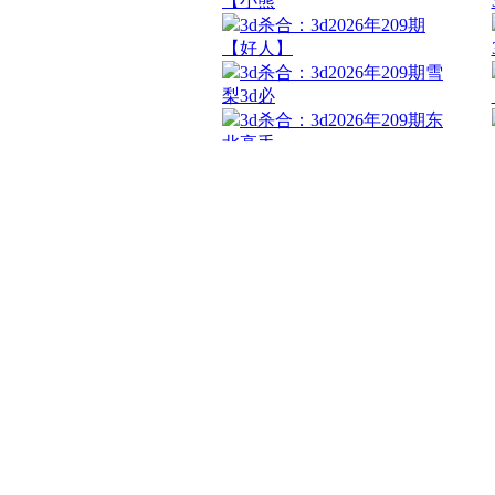
【小熊
3d杀合：3d2026年209期
【好人】
3d杀合：3d2026年209期雪
梨3d必
3d杀合：3d2026年209期东
北高手
3d杀合：3d2026年209期春
风得意
3d杀合：3d2026年209期走
西口3
3d杀合：3d2026年209期执
着专家
3d杀合：3d2026年209期糖
果免费
3d杀合：3d2026年209期千
百度3
3d杀合：3d2026年209期小
精灵免
3d杀合：3d2026年209期爱
彩人3