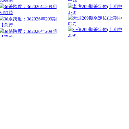
3d稳杀
中16
3d杀跨度：3d2026年209期
老虎209期杀定位(上期中
378)
3d独跨
天涯209期杀定位(上期中
3d杀跨度：3d2026年209期
027)
【杀跨
小倩209期杀定位(上期中
3d杀跨度：3d2026年209期
259)
【嘻哈
东哥209期杀定位(上期中
3d杀跨度：3d2026年209期
045)
【捣蛋
老彩民209期杀定位(上期中
3d杀跨度：3d2026年209期
567)
四御3
小彩民209期杀定位(上期中
3d杀跨度：3d2026年209期
045)
罗汉3
高手209期杀定位(上期中
3d杀跨度：3d2026年209期
019)
精尊3
紫色209期杀定位(上期中
025)
3d杀跨度：3d2026年209期
雪天209期杀定位(上期中
赤灵3
356)
3d杀跨度：3d2026年209期
3d杀号网208期杀定位(上期
降魔3
中14
3d杀跨度：3d2026年209期
老虎208期杀定位(上期中
玄武3
*59)